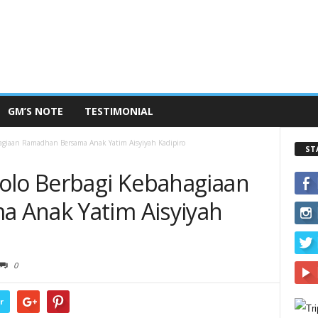
GM’S NOTE
TESTIMONIAL
agiaan Ramadhan Bersama Anak Yatim Aisyiyah Kadipiro
ST
olo Berbagi Kebahagiaan
 Anak Yatim Aisyiyah
0
r