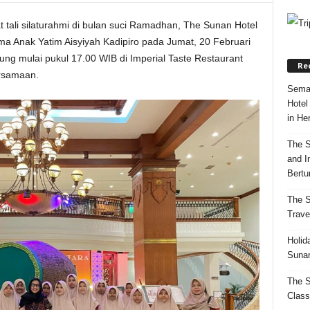
ali silaturahmi di bulan suci Ramadhan, The Sunan Hotel
a Anak Yatim Aisyiyah Kadipiro pada Jumat, 20 Februari
ng mulai pukul 17.00 WIB di Imperial Taste Restaurant
Re
rsamaan.
Semar
Hotel
in Her
The S
and I
Bertur
The S
Trave
Holid
Sunan
The S
Class