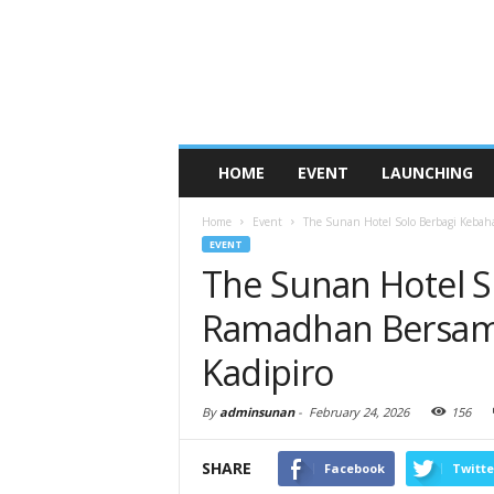
HOME
EVENT
LAUNCHING
Home
Event
The Sunan Hotel Solo Berbagi Kebah
EVENT
The Sunan Hotel S
Ramadhan Bersama
Kadipiro
By
adminsunan
-
February 24, 2026
156
SHARE
Facebook
Twitte