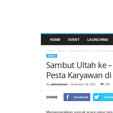
HOME
EVENT
LAUNCHING
Home
Event
Sambut Ultah ke – 15 The Sunan Hote
EVENT
Sambut Ultah ke –
Pesta Karyawan d
By
adminsunan
-
November 28, 2022
685
SHARE
Facebook
Twitte
Menyemarakkan puncak acara ulang tahu