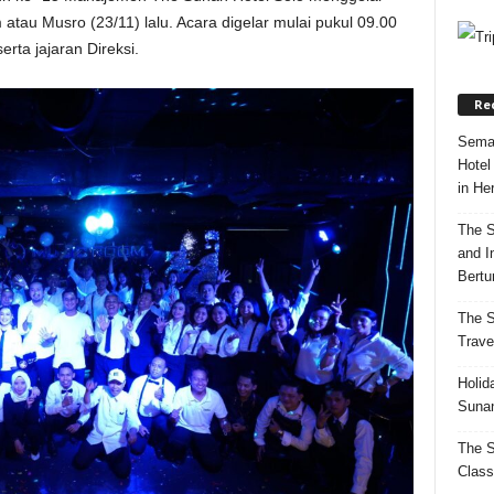
tau Musro (23/11) lalu. Acara digelar mulai pukul 09.00
rta jajaran Direksi.
Re
Semar
Hotel
in Her
The S
and I
Bertur
The S
Trave
Holid
Sunan
The S
Class