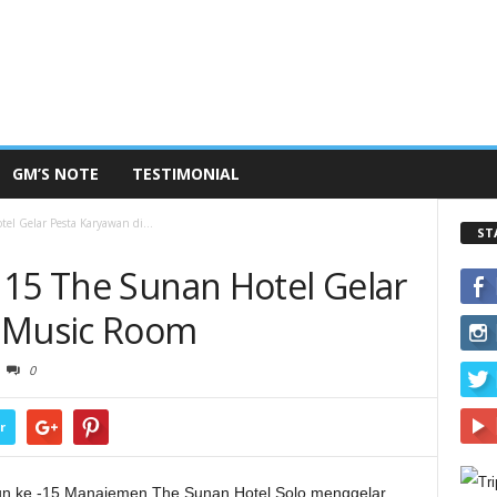
GM’S NOTE
TESTIMONIAL
l Gelar Pesta Karyawan di...
ST
 15 The Sunan Hotel Gelar
i Music Room
0
r
n ke -15 Manajemen The Sunan Hotel Solo menggelar