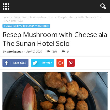
Home
Sunan Institute #LearnFromHome
Resep Mushroom with Cheese ala The
Sunan Hotel Solo
SUNAN INSTITUTE #LEARNFROMHOME
Resep Mushroom with Cheese ala
The Sunan Hotel Solo
By
adminsunan
-
April 7, 2020
1301
0
Facebook
Twitter