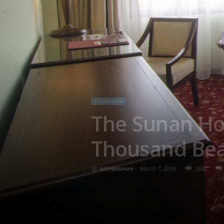
LAUNCHING
The Sunan Ho
Thousand Beau
By
adminsunan
-
March 7, 2018
1352