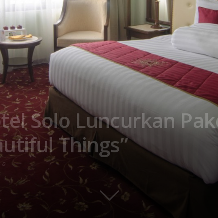
tel Solo Luncurkan Pak
tiful Things”
0