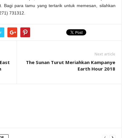
t. Bagi para tamu yang tertarik untuk memesan, silahkan
271) 731312.
r
Next article
 East
The Sunan Turut Meriahkan Kampanye
m
Earth Hour 2018
OR