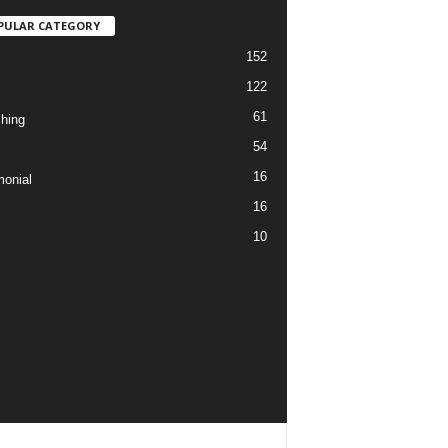
PULAR CATEGORY
152
122
61
hing
54
16
monial
16
10