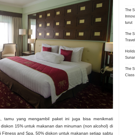
The S
Innov
turut
The S
Trave
Holida
Sunan
The S
Class
tas, tamu yang mengambil paket ini juga bisa menikmati
i diskon 15% untuk makanan dan minuman (non alcohol) di
i Fitness and Spa, 50% diskon untuk makanan setiap sabtu