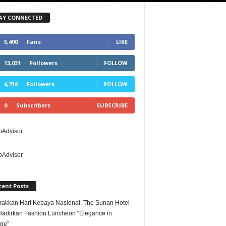
AY CONNECTED
5,400
Fans
LIKE
13,031
Followers
FOLLOW
6,718
Followers
FOLLOW
0
Subscribers
SUBSCRIBE
cent Posts
akkan Hari Kebaya Nasional, The Sunan Hotel
Hadirkan Fashion Luncheon “Elegance in
age”