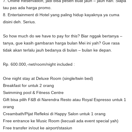
7. Online Reservation, jadi bisa pesen buat jauh – jauh hari. Siapa
tau pas ada harga promo.
8. Entertainment di Hotel yang paling hidup kayaknya ya cuma
disini deh. Serius.
So how much do we have to pay for this? Biar nggak bertanya –
tanya, gue kasih gambaran harga bulan Mei ini yah? Gue rasa
tidak akan terlalu jauh bedanya di bulan – bulan ke depan.
Rp. 600.000,-net/room/night included :
One night stay at Deluxe Room (single/twin bed)
Breakfast for untuk 2 orang
Swimming pool & Fitness Centre
Gift bisa pilih F&B di Narendra Resto atau Royal Espresso untuk 1
orang
Creambath/Pijat Refleksi di Happy Salon untuk 1 orang
Free entrance ke Music Room (kecuali ada event special yah)
Free transfer in/out ke airport/stasiun