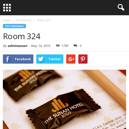
Home
Testimonial
Room 324
TESTIMONIAL
Room 324
By
adminsunan
-
May 14, 2010
1749
0
Facebook
Twitter