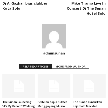
Dj Al Gazhali bius clubber
Mike Tramp Live In
Kota Solo
Concert Di The Sunan
Hotel Solo
adminsunan
RELATED ARTICLES
MORE FROM AUTHOR
The Sunan Launching
Pertelon Koplo Sukses
The Sunan Luncurkan
“it’s My Dream” Wedding
Menggoyang Musro
Rojomolo Mocktail