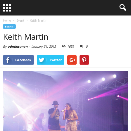
Home
Event
Keith Martin
EVENT
Keith Martin
By
adminsunan
-
January 31, 2015
1659
0
Facebook
Twitter