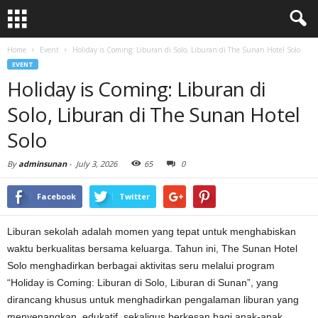
Home
Event
Holiday is Coming: Liburan di Solo, Liburan di The Sunan Hotel Solo
EVENT
Holiday is Coming: Liburan di
Solo, Liburan di The Sunan Hotel
Solo
By
adminsunan
-
July 3, 2026
65
0
Facebook
Twitter
Liburan sekolah adalah momen yang tepat untuk menghabiskan
waktu berkualitas bersama keluarga. Tahun ini, The Sunan Hotel
Solo menghadirkan berbagai aktivitas seru melalui program
“Holiday is Coming: Liburan di Solo, Liburan di Sunan”, yang
dirancang khusus untuk menghadirkan pengalaman liburan yang
menyenangkan, edukatif, sekaligus berkesan bagi anak-anak