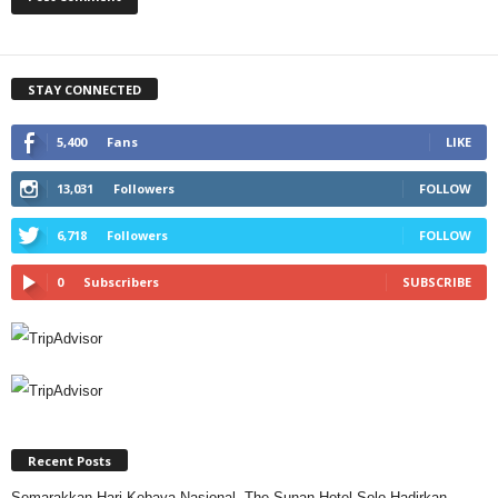
STAY CONNECTED
5,400
Fans
LIKE
13,031
Followers
FOLLOW
6,718
Followers
FOLLOW
0
Subscribers
SUBSCRIBE
Recent Posts
Semarakkan Hari Kebaya Nasional, The Sunan Hotel Solo Hadirkan