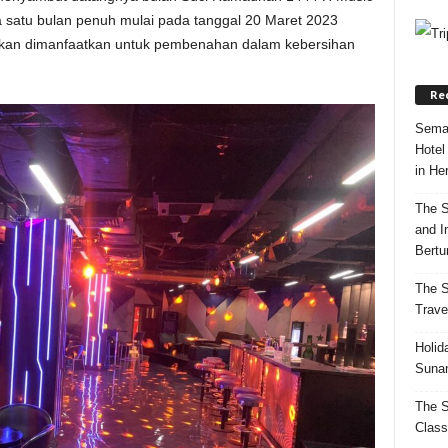
 satu bulan penuh mulai pada tanggal 20 Maret 2023
akan dimanfaatkan untuk pembenahan dalam kebersihan
Re
Semar
Hotel
in Her
The S
and I
Bertur
The S
Trave
Holid
Sunan
The S
Class