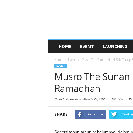
HOME
EVENT
LAUNCHING
Home
Event
Musro The Sunan Hotel Solo Tutup
EVENT
Musro The Sunan 
Ramadhan
By
adminsunan
-
March 27, 2023
666
SHARE
Facebook
Twitte
Seperti tahun tahun sebelumnya, dalam