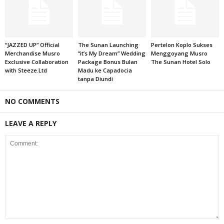
“JAZZED UP” Official
The Sunan Launching
Pertelon Koplo Sukses
Merchandise Musro
“it’s My Dream” Wedding
Menggoyang Musro
Exclusive Collaboration
Package Bonus Bulan
The Sunan Hotel Solo
with Steeze.Ltd
Madu ke Capadocia
tanpa Diundi
NO COMMENTS
LEAVE A REPLY