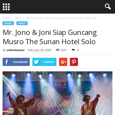
Home
Event
Mr. Jono & Joni Siap Guncang Musro The Sunan Hotel Solo
EVENT
PARTY
Mr. Jono & Joni Siap Guncang
Musro The Sunan Hotel Solo
By
adminsunan
-
February 28, 2020
2231
0
Facebook
Twitter