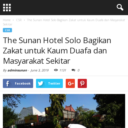
Home
CSR
The Sunan Hotel Solo Bagikan Zakat untuk Kaum Duafa dan Masyarakat
Sekitar
CSR
The Sunan Hotel Solo Bagikan
Zakat untuk Kaum Duafa dan
Masyarakat Sekitar
By
adminsunan
-
June 3, 2019
1131
0
Facebook
Twitter