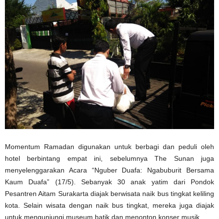
Momentum Ramadan digunakan untuk berbagi dan peduli oleh
hotel berbintang empat ini, sebelumnya The Sunan juga
menyelenggarakan Acara “Nguber Duafa: Ngabuburit Bersama
Kaum Duafa” (17/5). Sebanyak 30 anak yatim dari Pondok
Pesantren Aitam Surakarta diajak berwisata naik bus tingkat keliling
kota. Selain wisata dengan naik bus tingkat, mereka juga diajak
untuk mengunjungi museum batik dan menonton konser musik.