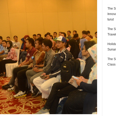
The S
Innov
turut
The S
Trave
Holida
Sunan
The S
Class