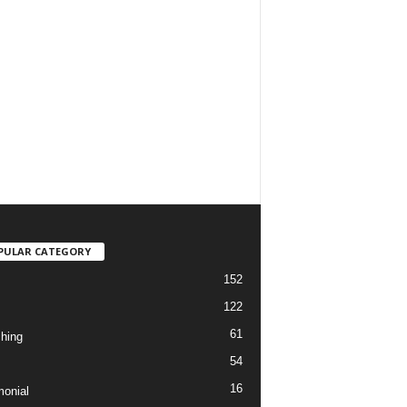
PULAR CATEGORY
152
122
61
hing
54
16
monial