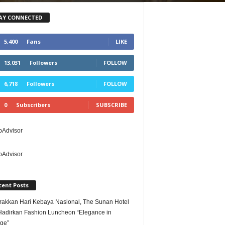
AY CONNECTED
5,400
Fans
LIKE
13,031
Followers
FOLLOW
6,718
Followers
FOLLOW
0
Subscribers
SUBSCRIBE
cent Posts
akkan Hari Kebaya Nasional, The Sunan Hotel
Hadirkan Fashion Luncheon “Elegance in
age”