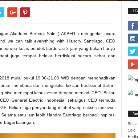
ST
r
ngan Akademi Berbagi Solo ( AKBER ) menggelar acara
nd we can talk everything with Handry Santriago, CEO
ini berupa kelas pendek berdurasi 2 jam yang bukan hanya
etapi juga tempat belajar berdiskusi secara sehat dan
i 2018 mulai pukul 19.00-21.00 WIB dengan menghadirkan
emar membaca dan mengoleksi lukisan tradisional Bali ini
yang bisa mencapai kesuksesan dengan menjadi CEO. Beliau
CEO General Electric Indonesia, sekaligus CEO termuda
 GE. Beliau juga penyandang difabel yang sukses melewati
Re
 Selama satu jam lebih Handry Santriago berbagi inspirasi
berbagai kalangan.
Semar
Solo 
Herit