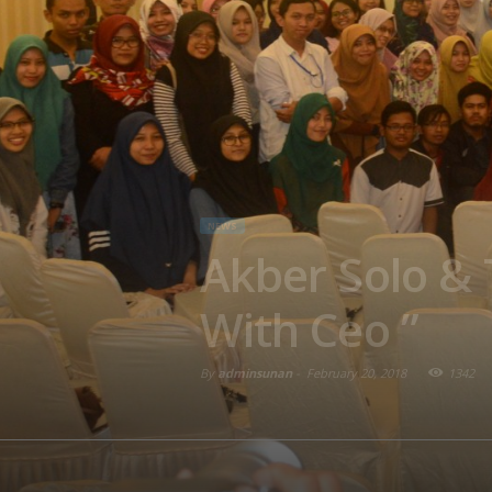
NEWS
Akber Solo & 
With Ceo ”
By
adminsunan
-
February 20, 2018
1342