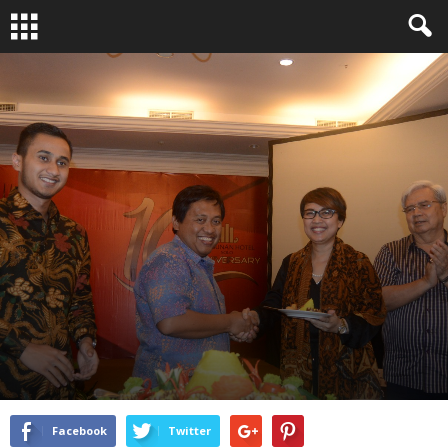
EVENT
By
adminsunan
-
November 23, 2017
1595
0
Facebook
Twitter