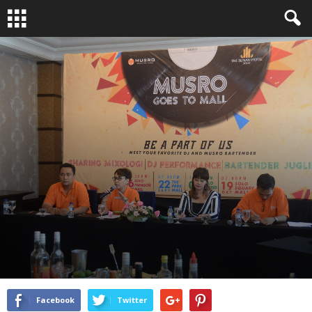
LAUNCHING
By
adminsunan
-
September 20, 2017
1778
0
Facebook
Twitter