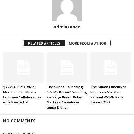
adminsunan
RELATED ARTICLES
MORE FROM AUTHOR
“JAZZED UP” Official
The Sunan Launching
The Sunan Luncurkan
Merchandise Musro
“it’s My Dream” Wedding
Rojomolo Mocktail
Exclusive Collaboration
Package Bonus Bulan
Sambut ASEAN Para
with Steeze.Ltd
Madu ke Capadocia
Games 2022
tanpa Diundi
NO COMMENTS
LEAVE A REPLY