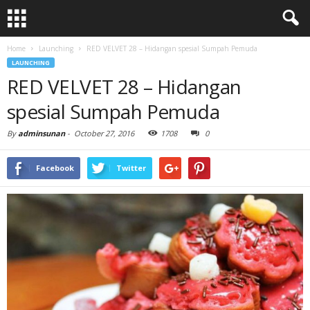
Home
Launching
RED VELVET 28 – Hidangan spesial Sumpah Pemuda
LAUNCHING
RED VELVET 28 – Hidangan
spesial Sumpah Pemuda
By
adminsunan
-
October 27, 2016
1708
0
Facebook
Twitter