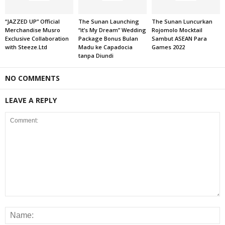
“JAZZED UP” Official
The Sunan Launching
The Sunan Luncurkan
Merchandise Musro
“it’s My Dream” Wedding
Rojomolo Mocktail
Exclusive Collaboration
Package Bonus Bulan
Sambut ASEAN Para
with Steeze.Ltd
Madu ke Capadocia
Games 2022
tanpa Diundi
NO COMMENTS
LEAVE A REPLY